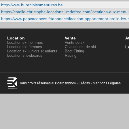
http://www.hureninlesmenuires.be
https://estelle-christophe-locations.jimdofree.com/locations-aux-menui
https://www.papvacances.fr/annonce/location-appartement-brelin-le
Location
Vente
At
Location ski hommes
Vente de ski
Location ski femmes
Chaussures de ski
L
Location ski juniors et enfants
Boot Fitting
Location snowboards
Racing
Tous droits réservés © Boardskidom -
Crédits
-
Mentions Légales