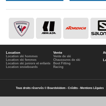
Location
Vente
At
Location ski hommes
Vente de ski
Location ski femmes
Chaussures de ski
L
Location ski juniors et enfants
Boot Fitting
Location snowboards
Racing
Tous droits réservés © Boardskidom -
Crédits
-
Mentions Légales