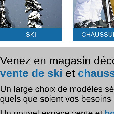
SKI
CHAUSSU
Venez en magasin décou
vente de ski
et
chaus
Un large choix de modèles sé
quels que soient vos besoins 
Un nouvel espace vente et
bo