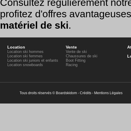
Consultez régulièrement notr
profitez d'offres avantageuse
matériel de ski
.
Location
Vente
At
Location ski hommes
Vente de ski
Location ski femmes
Chaussures de ski
L
Location ski juniors et enfants
Boot Fitting
Location snowboards
Racing
Tous droits réservés © Boardskidom -
Crédits
-
Mentions Légales